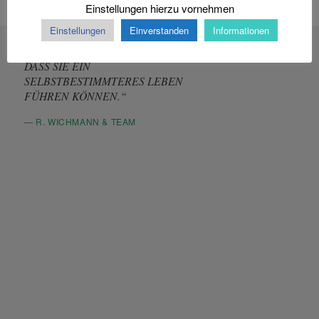
Einstellungen hierzu vornehmen
Einstellungen
Einverstanden
Informationen
„WIR MÖCHTEN DAZU BEITRAGEN,
DASS SIE EIN
SELBSTBESTIMMTERES LEBEN
FÜHREN KÖNNEN.“
—
R. WICHMANN & TEAM