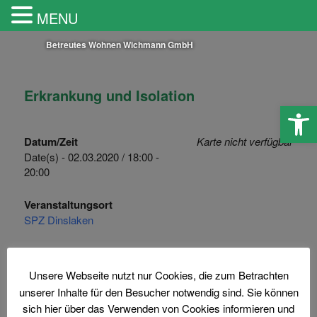
MENU
Betreutes Wohnen Wichmann GmbH
Erkrankung und Isolation
Werkzeugle
Datum/Zeit
Karte nicht verfügbar
Date(s) - 02.03.2020 / 18:00 -
20:00
Veranstaltungsort
SPZ Dinslaken
Kategorien
Unsere Webseite nutzt nur Cookies, die zum Betrachten
Psychoseseminar
unserer Inhalte für den Besucher notwendig sind. Sie können
sich hier über das Verwenden von Cookies informieren und