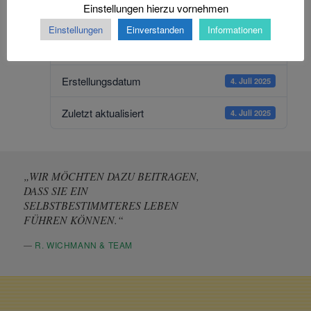
Einstellungen hierzu vornehmen
Dateigröße
270.75 KB
Einstellungen
Einverstanden
Informationen
Datei-Anzahl
1
Erstellungsdatum
4. Juli 2025
Zuletzt aktualisiert
4. Juli 2025
„WIR MÖCHTEN DAZU BEITRAGEN,
DASS SIE EIN
SELBSTBESTIMMTERES LEBEN
FÜHREN KÖNNEN.“
—
R. WICHMANN & TEAM