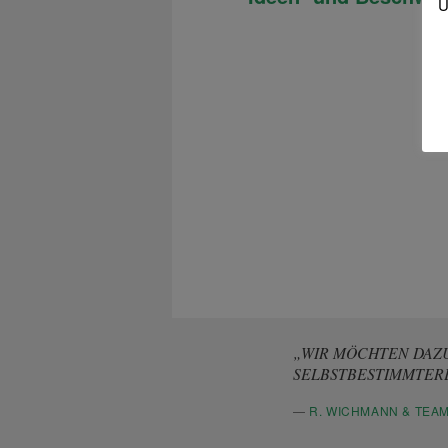
U
„WIR MÖCHTEN DAZU 
SELBSTBESTIMMTER
—
R. WICHMANN & TEA