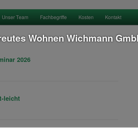
Unser Team
Fachbegriffe
Kosten
Kontakt
reutes Wohnen Wichmann Gmb
minar 2026
-leicht
deblatt