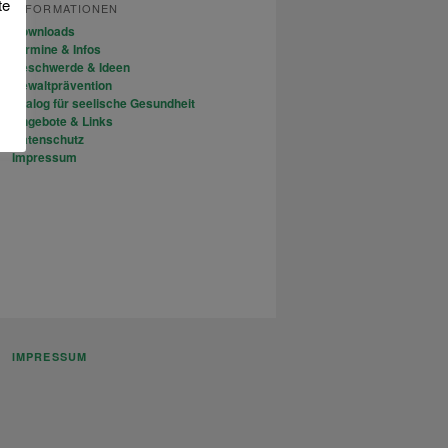
te
INFORMATIONEN
Downloads
Termine & Infos
Beschwerde & Ideen
Gewaltprävention
Trialog für seelische Gesundheit
Angebote & Links
Datenschutz
Impressum
IMPRESSUM