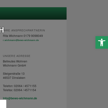
H
IHRE ANSPRECHPARTNERIN
Werkzeugle
Rita Wichmann 0179 9098049
r.wichmann@bewo-wichmann.de
UNSERE ADRESSE
Betreutes Wohnen
Wichmann GmbH
Steigerstraße 13
46537 Dinslaken
Telefon: 02064 / 4571155
Telefax: 02064 / 4571154
info@bewo-wichmann.de